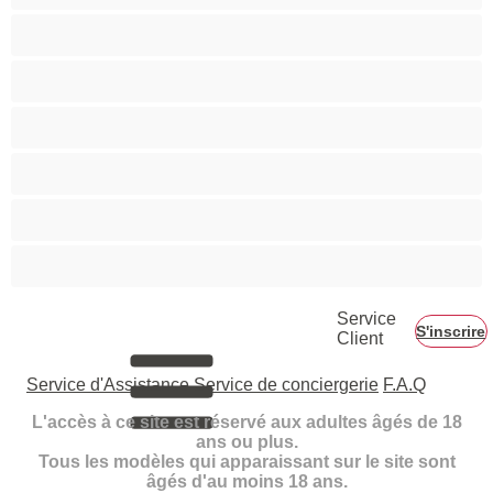
Petits seins
Pornstar
Rousses
Seins moyens
Sexe en Groupe
Vieilles
Service
S'inscrire
Client
Service d'Assistance
Service de conciergerie
F.A.Q
L'accès à ce site est réservé aux adultes âgés de 18
ans ou plus.
Tous les modèles qui apparaissant sur le site sont
âgés d'au moins 18 ans.