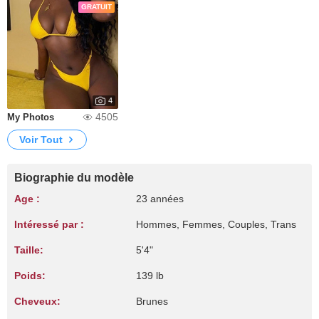
GRATUIT
4
4505
My Photos
Voir Tout
Biographie du modèle
Age :
23 années
Intéressé par :
Hommes, Femmes, Couples, Trans
Taille:
5'4"
Poids:
139 lb
Cheveux:
Brunes