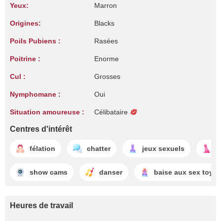
Yeux:
Marron
Origines:
Blacks
Poils Pubiens :
Rasées
Poitrine :
Enorme
Cul :
Grosses
Nymphomane :
Oui
Situation amoureuse :
Célibataire
Centres d'intérêt
félation
chatter
jeux sexuels
b
show cams
danser
baise aux sex toys
Heures de travail