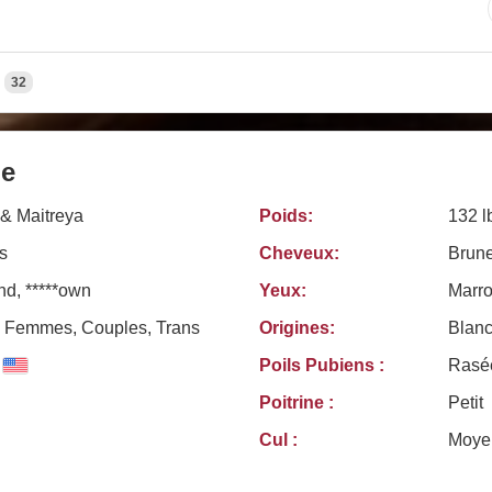
32
le
 & Maitreya
Poids:
132 l
s
Cheveux:
Brun
d, *****own
Yeux:
Marr
Femmes, Couples, Trans
Origines:
Blanc
Poils Pubiens :
Rasé
Poitrine :
Petit
Cul :
Moye