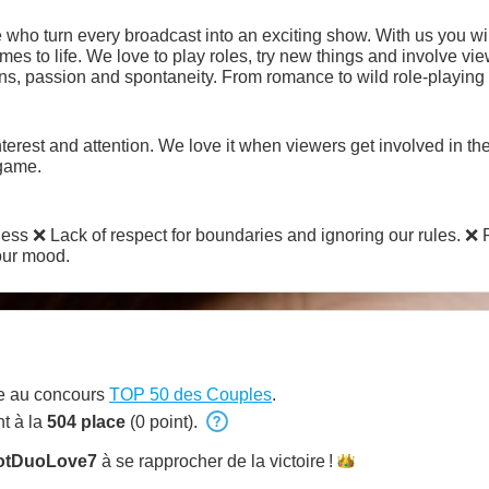
 who turn every broadcast into an exciting show. With us you wil
es to life. We love to play roles, try new things and involve view
ons, passion and spontaneity. From romance to wild role-playing
ly you, us, and the continuation of
the story, which is written in real time ... Join us - and become part of an intriguing plot 💋
erest and attention. We love it when viewers get involved in the 
 game.
ess ❌ Lack of respect for boundaries and ignoring our rules. ❌ P
our mood.
pe au concours
TOP 50 des Couples
.
t à la
504 place
(0 point).
otDuoLove7
à se rapprocher de la
victoire !