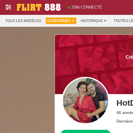
2586 CONNECTÉ
TOUS LES MODÈLES
CATÉGORIES
HISTORIQUE
TOUTES L
Cré
Hot
46 anné
Dernière