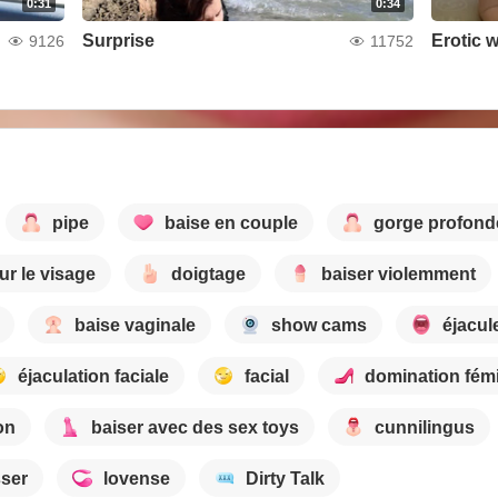
0:31
0:34
Surprise
Erotic 
9126
11752
pipe
baise en couple
gorge profond
ur le visage
doigtage
baiser violemment
baise vaginale
show cams
éjacul
éjaculation faciale
facial
domination fém
on
baiser avec des sex toys
cunnilingus
ser
lovense
Dirty Talk