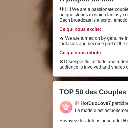
👫 Hi! We are a passionate couple
unique stories in which fantasy com
Each broadcast is a script, emoti
scene will end until you watch it to the end 😉 🔒 In private it becomes even more interesting - on
Ce qui nous excite:
🔥 We are turned on by genuine int
fantasies and become part of the
Ce qui nous rebute:
❌ Disrespectful attitude and ruden
audience is involved and shares 
TOP 50 des Couples
HotDuoLove7
partici
Le modèle est actuellemen
Envoyez des Jetons pour aider
H