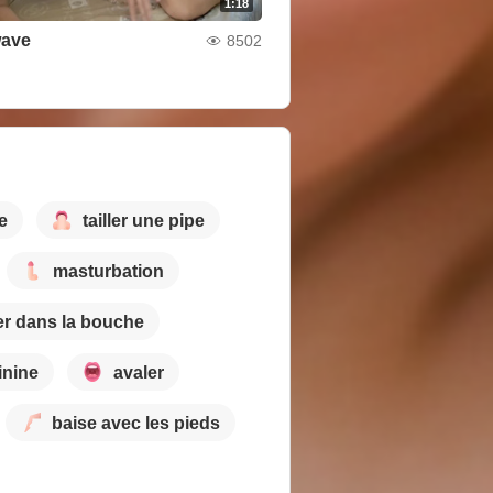
1:18
wave
8502
e
tailler une pipe
masturbation
er dans la bouche
inine
avaler
baise avec les pieds