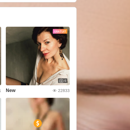
GRATUIT
6
New
1
22833