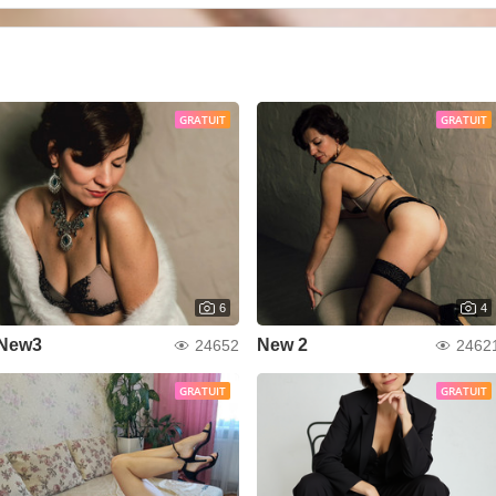
GRATUIT
GRATUIT
6
4
New3
New 2
24652
2462
GRATUIT
GRATUIT