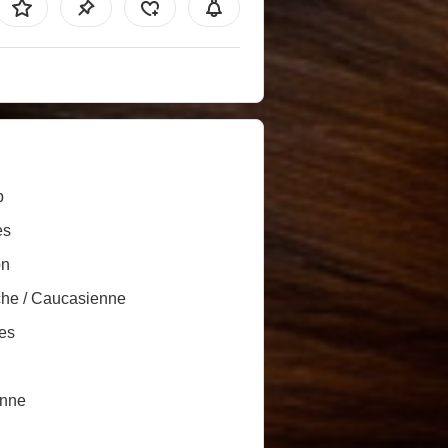
b
es
on
he / Caucasienne
es
nne