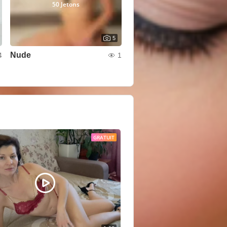
50 Jetons
5
Nude
4
1
GRATUIT