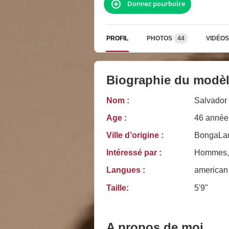
Donnez pourboire
PROFIL
PHOTOS
44
VIDÉOS
Biographie du modè
Nom :
Salvador
Age :
46 année
Ville d’origine :
BongaLan
Intéressé par :
Hommes, 
Langues :
american
Taille:
5'9"
A propos de moi