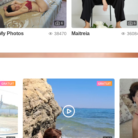
6
6
My Photos
Maitreia
38470
3608
GRATUIT
GRATUIT