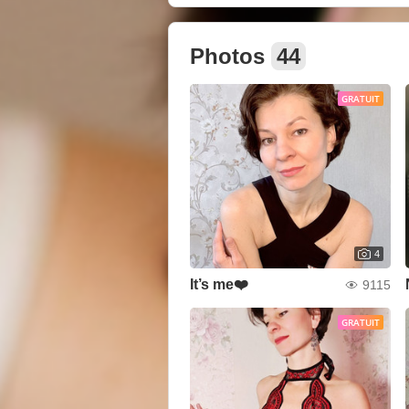
Photos
44
GRATUIT
4
It’s me❤️
9115
GRATUIT